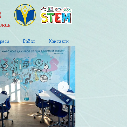
реси
Съвет
Контакти