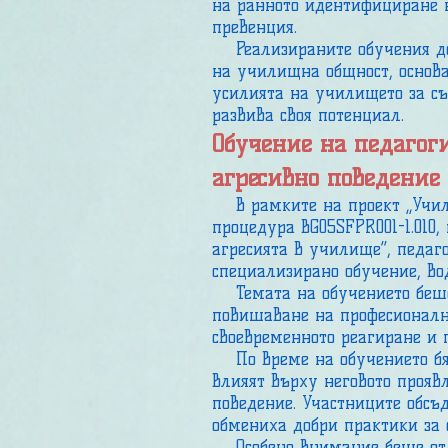
на ранното идентифициране 
превенция.
Реализираните обучения доп
на училищна общност, основа
усилията на училището за съз
развива своя потенциал.
Обучение на педагог
агресивно поведение
В рамките на проект „Училищ
процедура BG05SFPR001-1.010
агресията в училище“, педаго
специализирано обучение, во
Темата на обучението беше 
повишаване на професионална
своевременното реагиране и 
По време на обучението бях
влияят върху неговото прояв
поведение. Участниците обсъ
обмениха добри практики за 
Особено внимание беше отде