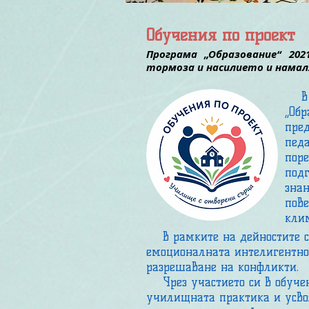
Обучения по проект
Програма „Образование“ 202
тормоза и насилието и намал
В р
„Обр
пред
педа
пор
подг
знан
пове
клим
В рамките на дейностите се 
емоционалната интелигентнос
разрешаване на конфликти.
Чрез участието си в обучени
училищната практика и усвоя