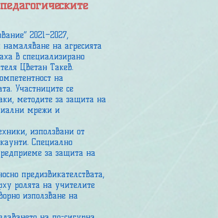
педагогическите
вание“ 2021–2027,
и намаляване на агресията
ваха в специализирано
теля Цветан Такев.
омпетентност на
та. Участниците се
аки, методите за защита на
оциални мрежи и
хники, използвани от
каунти. Специално
предприеме за защита на
носно предизвикателствата,
ърху ролята на учителите
ворно използване на
даването на по-сигурна