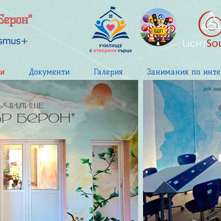
Берон"
и
Документи
Галерия
Занимания по инте