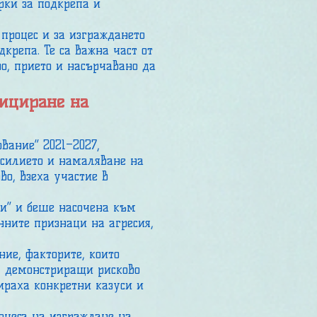
рки за подкрепа и
процес и за изграждането
крепа. Те са важна част от
но, прието и насърчавано да
фициране на
вание“ 2021–2027,
насилието и намаляване на
во, взеха участие в
и“ и беше насочена към
нните признаци на агресия,
ие, факторите, които
и, демонстриращи рисково
ираха конкретни казуси и
цеса на изграждане на