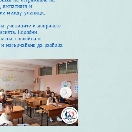
, емпатията и
рие между ученици,
на учениците и допринесе
есията. Подобни
пасна, спокойна и
о и насърчавано да развива