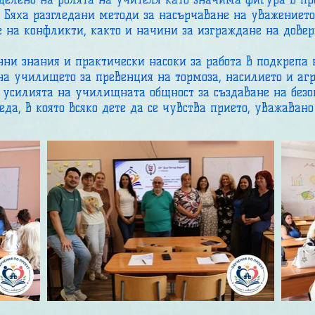
Бяха разгледани методи за насърчаване на уважението
 на конфликти, както и начини за изграждане на дове
и знания и практически насоки за работа в подкрепа 
на училището за превенция на тормоза, насилието и агр
 усилията на училищната общност за създаване на безо
да, в която всяко дете да се чувства прието, уважаван