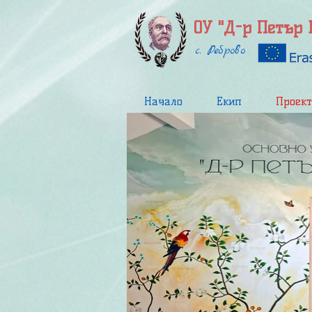
ОУ "Д-р Петър 
с. Реброво
Начало
Екип
Проект