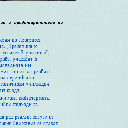
енция и предотвратяване на
иран по Програма
ма: „Превенция и
гресията в училище“,
рово, участват в
сионалната им
мат за цел да развият
на агресивното
а позитивен училищен
на среда.
чилище, кибертормоза,
тивни подходи за
зират реални казуси от
обено внимание се отделя