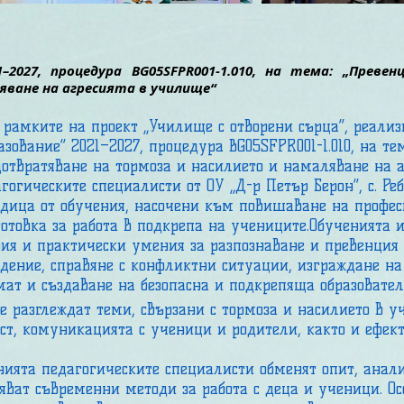
1–2027, процедура BG05SFPR001-1.010, на тема: „Прев
яване на агресията в училище“
амките на проект „Училище с отворени сърца“, реализ
азование“ 2021–2027, процедура BG05SFPR001-1.010, на те
отвратяване на тормоза и насилието и намаляване на а
гогическите специалисти от ОУ „Д-р Петър Берон“, с. Реб
едица от обучения, насочени към повишаване на профе
отовка за работа в подкрепа на учениците.
Обученията и
ия и практически умения за разпознаване и превенция 
дение, справяне с конфликтни ситуации, изграждане н
ат и създаване на безопасна и подкрепяща образовател
разглеждат теми, свързани с тормоза и насилието в у
т, комуникацията с ученици и родители, както и ефек
ята педагогическите специалисти обменят опит, анали
ват съвременни методи за работа с деца и ученици. Ос