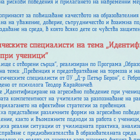
на рискови поведения и прилагането на навременни ме
ринасят за повишаване качеството на образователния 
на на уважение, доверие, сътрудничество и взаимна под
даване на среда, в която всяко дете се чувства защите
ическите специалисти на тема „Иденти
 при ученици“
е с отворени сърца“, реализиран по Програма „Образо
, на тема: „Превенция и предотвратяване на тормоза и 
гическите специалисти от ОУ „Д-р Петър Берон“, с. Ребро
дено от психолога Теодор Карайончев.
„Идентифициране на агресивно поведение при учениц
та компетентност на учителите за разпознаване на ра
прилагането на ефективни стратегии за превенция.
а представени различните форми на агресивно поведен
ление, както и възможните подходи за работа с учениц
диха реални ситуации от училищната практика, анализ
справяне с предизвикателства в образователната среда.
лено на ролята на учителя като значима фигура в про