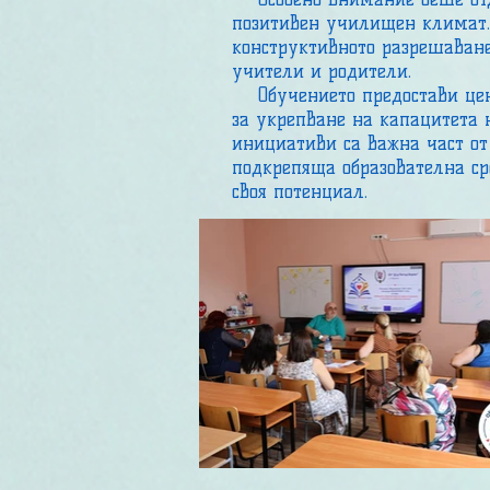
позитивен училищен климат. 
конструктивното разрешаване
учители и родители.
Обучението предостави ценн
за укрепване на капацитета 
инициативи са важна част от
подкрепяща образователна сре
своя потенциал.