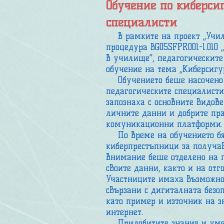
Обучение по киберси
специалисти
В рамките на проект „Училищ
процедура BG05SFPR001-1.010
в училище“, педагогическите 
обучение на тема „Киберсигу
Обучението беше насочено 
педагогическите специалисти
запознаха с основните видов
личните данни и добрите пра
комуникационни платформи.
По време на обучението бях
киберпрестъпници за получа
внимание беше отделено на п
своите данни, както и на отг
Участниците имаха възможнос
свързани с дигиталната безо
като пример и източник на з
интернет.
Придобитите знания и умени