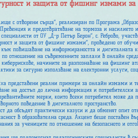
гурност и защита от фишинг измами за 
е с отворени сърца“, реализиран по Програма „Образо
 „Превенция и предотвратяване на тормоза и насилието 
специалисти от ОУ „Д-р Петър Берон“, с. Реброво, участ
рност и защита от фишинг измами“, проведено от обучи
към повишаване на информираността и дигиталната к
 по отношение на съвременните заплахи в онлайн среда
е киберрискове, начините за разпознаване на фишинг ат
ктики за сигурно използване на електронни услуги, с
а представени реални примери за онлайн измами и те
ване на достъп до лична информация и потребителски а
ревантивните мерки, които всеки потребител може да 
оворното поведение в дигиталното пространство.
т да обсъдят практически казуси и да обменят опит от
пасност в образователна среда. Акцент беше поставен в
нания за учениците по отношение на безопасното и отго
я ще подпомогнат педагогическите специалисти в съз