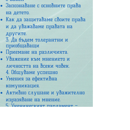
Запознаване с основните права
на детето.
Как да защитаваме своите права
и да уважаваме правата на
другите.
3. Да бъдем толерантни и
приобщаващи
Приемане на различията.
Уважение към мнението и
личността на всеки човек.
4. Общуваме успешно
Умения за ефективна
комуникация.
Активно слушане и уважително
изразяване на мнение.
5. Ученическият парламент –
училище по демокрация
Как работи ученическото
самоуправление.