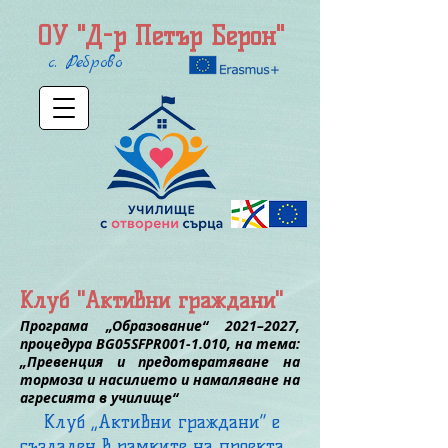
ОУ "Д-р Петър Берон"
с. Реброво
Клуб "Активни граждани"
Програма „Образование“ 2021–2027,
процедура BG05SFPR001-1.010, на тема:
„Превенция и предотвратяване на
тормоза и насилието и намаляване на
агресията в училище“
Клуб „Активни граждани“ е
създаден в рамките на проекта