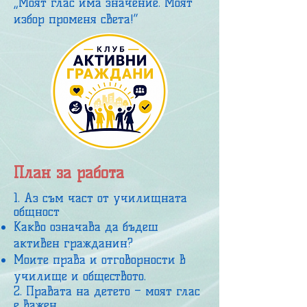
„Моят глас има значение. Моят
избор променя света!“
План за работа
1. Аз съм част от училищната
общност
Какво означава да бъдеш
активен гражданин?
Моите права и отговорности в
училище и обществото.
2. Правата на детето – моят глас
е важен