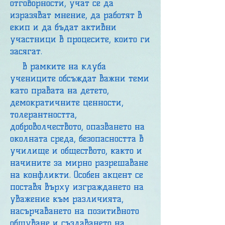
отговорности, учат се да
изразяват мнение, да работят в
екип и да бъдат активни
участници в процесите, които ги
засягат.
В рамките на клуба
учениците обсъждат важни теми
като правата на детето,
демократичните ценности,
толерантността,
доброволчеството, опазването на
околната среда, безопасността в
училище и обществото, както и
начините за мирно разрешаване
на конфликти. Особен акцент се
поставя върху изграждането на
уважение към различията,
насърчаването на позитивното
общуване и създаването на