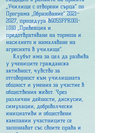
„Училище с отворени сърца“ по
Програма „Образование“ 2021–
2027, процедура BG05SFPR001-
1.010 „Превенция и
предотвратяване на тормоза и
насилието и намаляване на
агресията в училище“.
Клубът има за цел да развива
у учениците гражданска
активност, чувство за
отговорност към училищната
общност и умения за участие в
обществения живот. Чрез
различни дейности, дискусии,
симулации, доброволчески
инициативи и обществени
кампании участниците се
запознават със своите права и